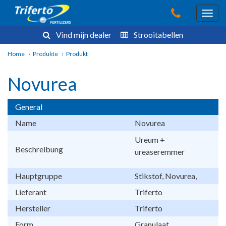
Vind mijn dealer
Strooitabellen
Home
›
Produkte
›
Produkt
Novurea
General
Name
Novurea
Ureum +
Beschreibung
ureaseremmer
Hauptgruppe
Stikstof, Novurea,
Lieferant
Triferto
Hersteller
Triferto
Form
Granulaat