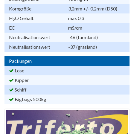
Korngröβe
3,2mm +/- 0,2mm (D50)
H
O Gehalt
max 0,3
2
EC
mS/cm
Neutralisationswert
-46 (farmland)
Neutralisationswert
-37 (grasland)
Packungen
Lose
Kipper
Schiff
Bigbags 500kg