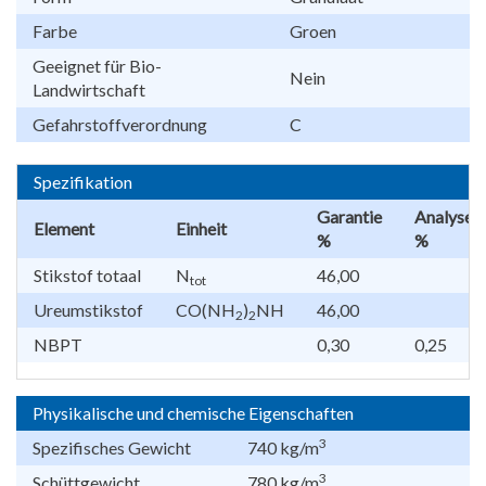
Farbe
Groen
Geeignet für Bio-
Nein
Landwirtschaft
Gefahrstoffverordnung
C
Spezifikation
Garantie
Analyse
Element
Einheit
%
%
Stikstof totaal
N
46,00
tot
Ureumstikstof
CO(NH
)
NH
46,00
2
2
NBPT
0,30
0,25
Physikalische und chemische Eigenschaften
3
Spezifisches Gewicht
740 kg/m
3
Schüttgewicht
780 kg/m