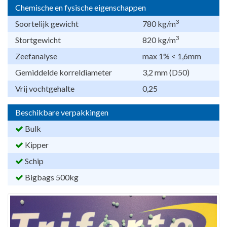
Chemische en fysische eigenschappen
3
Soortelijk gewicht
780 kg/m
3
Stortgewicht
820 kg/m
Zeefanalyse
max 1% < 1,6mm
Gemiddelde korreldiameter
3,2 mm (D50)
Vrij vochtgehalte
0,25
Beschikbare verpakkingen
Bulk
Kipper
Schip
Bigbags 500kg