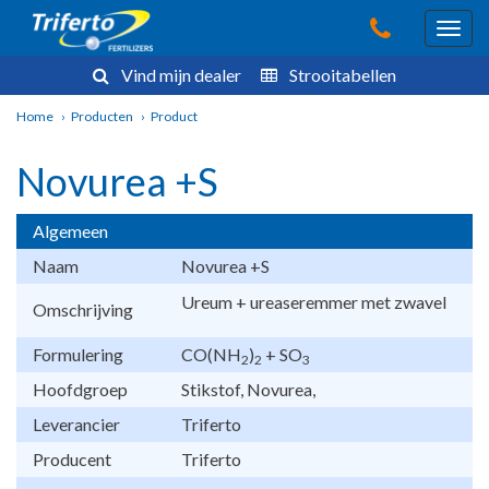
Vind mijn dealer
Strooitabellen
Home
›
Producten
›
Product
Novurea +S
Algemeen
Naam
Novurea +S
Ureum + ureaseremmer met zwavel
Omschrijving
Formulering
CO(NH
)
+ SO
2
2
3
Hoofdgroep
Stikstof, Novurea,
Leverancier
Triferto
Producent
Triferto