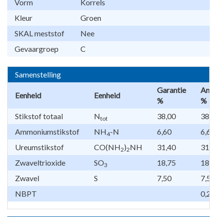
Vorm
Korrels
Kleur
Groen
SKAL meststof
Nee
Gevaargroep
C
Samenstelling
Garantie
Anal
Eenheid
Eenheid
%
%
Stikstof totaal
N
38,00
38,0
tot
Ammoniumstikstof
NH
-N
6,60
6,60
4
Ureumstikstof
CO(NH
)
NH
31,40
31,4
2
2
Zwaveltrioxide
SO
18,75
18,7
3
Zwavel
S
7,50
7,50
NBPT
0,25